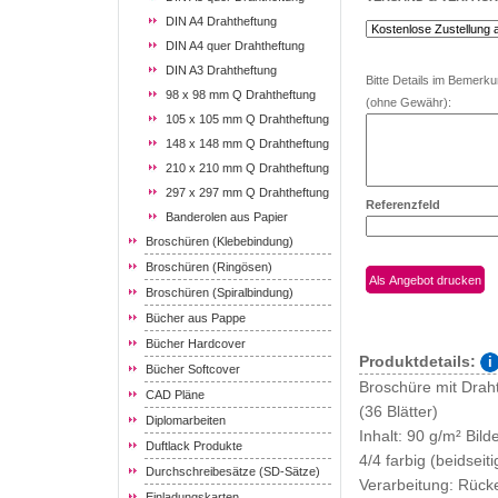
DIN A4 Drahtheftung
DIN A4 quer Drahtheftung
DIN A3 Drahtheftung
Bitte Details im Bemerk
98 x 98 mm Q Drahtheftung
(ohne Gewähr):
105 x 105 mm Q Drahtheftung
148 x 148 mm Q Drahtheftung
210 x 210 mm Q Drahtheftung
297 x 297 mm Q Drahtheftung
Referenzfeld
Banderolen aus Papier
Broschüren (Klebebindung)
Broschüren (Ringösen)
Broschüren (Spiralbindung)
Bücher aus Pappe
Bücher Hardcover
Produktdetails:
Bücher Softcover
Broschüre mit Drah
CAD Pläne
(36 Blätter)
Diplomarbeiten
Inhalt: 90 g/m² Bil
Duftlack Produkte
4/4 farbig (beidseit
Durchschreibesätze (SD-Sätze)
Verarbeitung: Rück
Einladungskarten