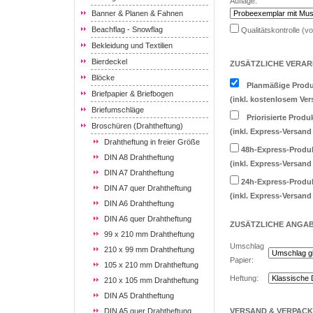
Auflage:
Banner & Planen & Fahnen
Beachflag - Snowflag
Qualitätskontrolle (v
Bekleidung und Textilien
Bierdeckel
ZUSÄTZLICHE VERAR
Blöcke
Planmäßige Produ
Briefpapier & Briefbogen
(inkl. kostenlosem Ver
Briefumschläge
Priorisierte Produ
Broschüren (Drahtheftung)
(inkl. Express-Versand
Drahtheftung in freier Größe
48h-Express-Produ
DIN A8 Drahtheftung
(inkl. Express-Versand
DIN A7 Drahtheftung
24h-Express-Produ
DIN A7 quer Drahtheftung
(inkl. Express-Versand
DIN A6 Drahtheftung
DIN A6 quer Drahtheftung
ZUSÄTZLICHE
ANGA
99 x 210 mm Drahtheftung
Umschlag
210 x 99 mm Drahtheftung
Papier:
105 x 210 mm Drahtheftung
Heftung:
210 x 105 mm Drahtheftung
DIN A5 Drahtheftung
DIN A5 quer Drahtheftung
VERSAND & VERPAC