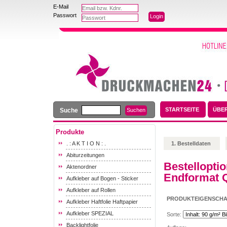
E-Mail
Passwort
STARTSEITE
ÜBE
Suche
Produkte
. : A K T I O N : .
1. Bestelldaten
Abiturzeitungen
Bestellopti
Aktenordner
Endformat Q
Aufkleber auf Bogen - Sticker
Aufkleber auf Rollen
PRODUKTEIGENSCH
Aufkleber Haftfolie Haftpapier
Aufkleber SPEZIAL
Sorte:
Backlightfolie