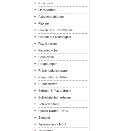
Notizbuch
Osterkarten
Paketklebebänder
Plakate
Plakate 18/1 Großfläche
Plakate auf Neonpapier
Plastikkarten
Platzdeckchen
Postkarten
Prägezangen
Präsentationsmappen
Ringbücher & Ordner
Rubbelkarten
Schilder & Plattendruck
Schreibtischunterlagen
Schülerzeitung
Speise-Karten - NEU
Stempel
Tapetenvlies - NEU