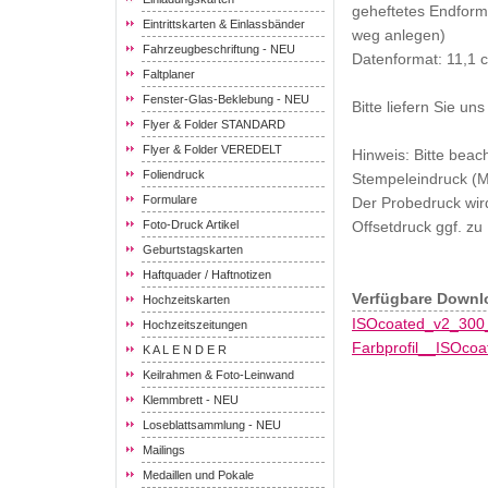
geheftetes Endform
Eintrittskarten & Einlassbänder
weg anlegen)
Fahrzeugbeschriftung - NEU
Datenformat: 11,1 
Faltplaner
Fenster-Glas-Beklebung - NEU
Bitte liefern Sie un
Flyer & Folder STANDARD
Flyer & Folder VEREDELT
Hinweis: Bitte bea
Foliendruck
Stempeleindruck (M
Formulare
Der Probedruck wird
Foto-Druck Artikel
Offsetdruck ggf. z
Geburtstagskarten
Haftquader / Haftnotizen
Verfügbare Downl
Hochzeitskarten
ISOcoated_v2_300_
Hochzeitszeitungen
Farbprofil__ISOcoa
K A L E N D E R
Keilrahmen & Foto-Leinwand
Klemmbrett - NEU
Loseblattsammlung - NEU
Mailings
Medaillen und Pokale