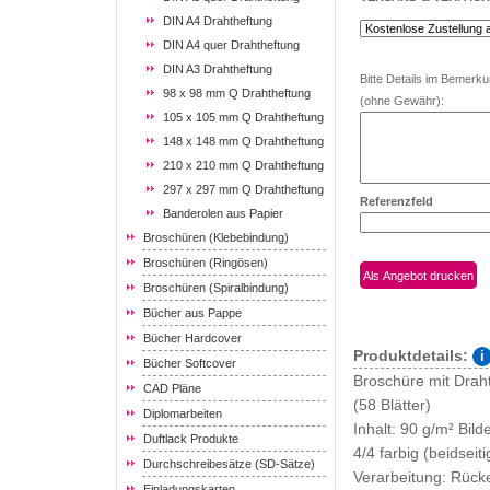
DIN A4 Drahtheftung
DIN A4 quer Drahtheftung
DIN A3 Drahtheftung
Bitte Details im Bemerk
98 x 98 mm Q Drahtheftung
(ohne Gewähr):
105 x 105 mm Q Drahtheftung
148 x 148 mm Q Drahtheftung
210 x 210 mm Q Drahtheftung
297 x 297 mm Q Drahtheftung
Referenzfeld
Banderolen aus Papier
Broschüren (Klebebindung)
Broschüren (Ringösen)
Broschüren (Spiralbindung)
Bücher aus Pappe
Bücher Hardcover
Produktdetails:
Bücher Softcover
Broschüre mit Drah
CAD Pläne
(58 Blätter)
Diplomarbeiten
Inhalt: 90 g/m² Bil
Duftlack Produkte
4/4 farbig (beidseit
Durchschreibesätze (SD-Sätze)
Verarbeitung: Rück
Einladungskarten