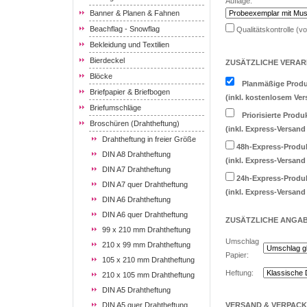
Auflage:
Banner & Planen & Fahnen
Beachflag - Snowflag
Qualitätskontrolle (v
Bekleidung und Textilien
Bierdeckel
ZUSÄTZLICHE VERAR
Blöcke
Planmäßige Produ
Briefpapier & Briefbogen
(inkl. kostenlosem Ver
Briefumschläge
Priorisierte Produ
Broschüren (Drahtheftung)
(inkl. Express-Versand
Drahtheftung in freier Größe
48h-Express-Produ
DIN A8 Drahtheftung
(inkl. Express-Versand
DIN A7 Drahtheftung
24h-Express-Produ
DIN A7 quer Drahtheftung
(inkl. Express-Versand
DIN A6 Drahtheftung
DIN A6 quer Drahtheftung
ZUSÄTZLICHE
ANGA
99 x 210 mm Drahtheftung
Umschlag
210 x 99 mm Drahtheftung
Papier:
105 x 210 mm Drahtheftung
Heftung:
210 x 105 mm Drahtheftung
DIN A5 Drahtheftung
DIN A5 quer Drahtheftung
VERSAND & VERPAC