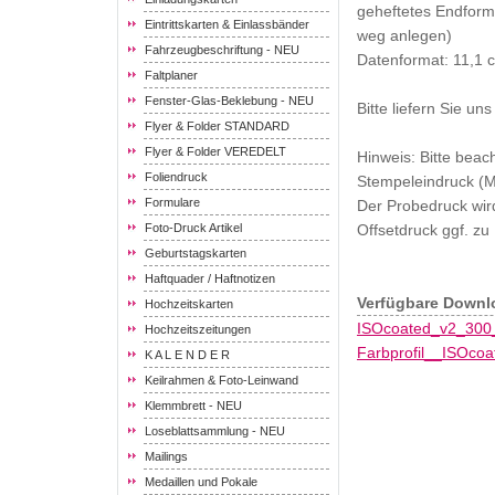
geheftetes Endform
Eintrittskarten & Einlassbänder
weg anlegen)
Fahrzeugbeschriftung - NEU
Datenformat: 11,1 
Faltplaner
Fenster-Glas-Beklebung - NEU
Bitte liefern Sie un
Flyer & Folder STANDARD
Flyer & Folder VEREDELT
Hinweis: Bitte bea
Foliendruck
Stempeleindruck (M
Formulare
Der Probedruck wird
Foto-Druck Artikel
Offsetdruck ggf. z
Geburtstagskarten
Haftquader / Haftnotizen
Verfügbare Downl
Hochzeitskarten
ISOcoated_v2_300_
Hochzeitszeitungen
Farbprofil__ISOcoa
K A L E N D E R
Keilrahmen & Foto-Leinwand
Klemmbrett - NEU
Loseblattsammlung - NEU
Mailings
Medaillen und Pokale