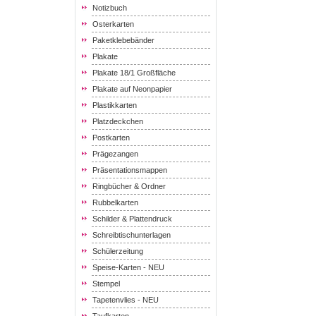
Notizbuch
Osterkarten
Paketklebebänder
Plakate
Plakate 18/1 Großfläche
Plakate auf Neonpapier
Plastikkarten
Platzdeckchen
Postkarten
Prägezangen
Präsentationsmappen
Ringbücher & Ordner
Rubbelkarten
Schilder & Plattendruck
Schreibtischunterlagen
Schülerzeitung
Speise-Karten - NEU
Stempel
Tapetenvlies - NEU