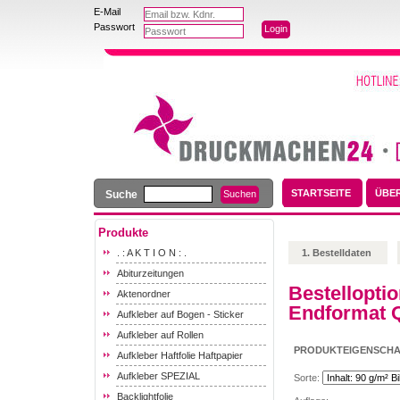
E-Mail
Passwort
STARTSEITE
ÜBE
Suche
Produkte
. : A K T I O N : .
1. Bestelldaten
Abiturzeitungen
Bestellopti
Aktenordner
Endformat Q
Aufkleber auf Bogen - Sticker
Aufkleber auf Rollen
PRODUKTEIGENSCH
Aufkleber Haftfolie Haftpapier
Aufkleber SPEZIAL
Sorte:
Backlightfolie