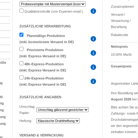
Zusatzoptionen
Qualitätskontrolle (von Experten empf.)
Versand /
Verpackung /
ZUSÄTZLICHE VERARBEITUNG
Bezahlung
Rabattcode
Planmäßige Produktion
(inkl. kostenlosem Versand in DE)
Nettopreis
Priorisierte Produktion
19.00% MwSt
(inkl. Express-Versand in DE)
Größe
48h-Express-Produktion
Gesamtpreis
(inkl. Express-Versand in DE)
24h-Express-Produktion
ng
Angestrebter Lief
(inkl. Express-Versand in DE)
Ihre Bestellung w
ng
ZUSÄTZLICHE
ANGABEN
August 2026
bei 
ung
Umschlag
Bitte achten Sie a
ung
Papier:
Zahlungs- sowie f
tung
Druckdateneingang
Heftung:
tung
wir den angestreb
einhalten können.
VERSAND & VERPACKUNG
ng