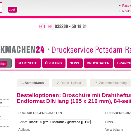
Passw
Neukun
STARTSEITE
ÜBER UNS
NEWS
DRUCKDATEN
BRANC
1. Bestelldaten
2. Daten- Upload
3. Zusammenfassung
Bestelloptionen:
Broschüre mit Drahtheftu
Endformat DIN lang (105 x 210 mm), 84-sei
er
PRODUKTEIGENSCHAFTEN
PREISBERECH
er
Sorte:
Preis
Auflage:
Verarbeitung