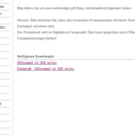
der
Bitte liefern Sie uns eine mehrseitige pdf-Datei, mit fortlaufend folgenden Seiten.
U
Hinweis: Bitte beachten Sie, dass das kostenlose Probeexemplar mit einem Ste
Exemplar) versehen wird.
 NEU
Der Probedruck wird im Digitaldruck hergestellt. Dies kann gegenüber dem Offse
Farbabweichungen führen!
Verfügbare Downloads:
ISOcoated_v2_300_eci.icc
Farbprofil__ISOcoated_v2_300_eci.icc
d