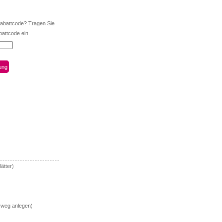
Rabattcode? Tragen Sie
battcode ein.
ätter)
 weg anlegen)