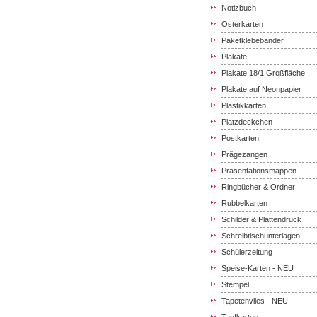
Notizbuch
Osterkarten
Paketklebebänder
Plakate
Plakate 18/1 Großfläche
Plakate auf Neonpapier
Plastikkarten
Platzdeckchen
Postkarten
Prägezangen
Präsentationsmappen
Ringbücher & Ordner
Rubbelkarten
Schilder & Plattendruck
Schreibtischunterlagen
Schülerzeitung
Speise-Karten - NEU
Stempel
Tapetenvlies - NEU