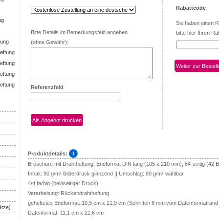
Rabattcode
ng
Sie haben einen 
Bitte Details im Bemerkungsfeld angeben
bitte hier Ihren Ra
tung
(ohne Gewähr):
eftung
eftung
eftung
eftung
Referenzfeld
Produktdetails:
Broschüre mit Drahtheftung, Endformat DIN lang (105 x 210 mm), 84-seitig (42 Bl
Inhalt: 90 g/m² Bilderdruck glänzend || Umschlag: 90 g/m² wählbar
4/4 farbig (beidseitiger Druck)
Verarbeitung: Rückendrahtheftung
geheftetes Endformat: 10,5 cm x 21,0 cm (Schriften 6 mm vom Datenformatrand
ätze)
Datenformat: 11,1 cm x 21,6 cm