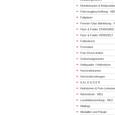
Eintrittskarten & Einlassbän
Fahrzeugbeschriftung - NE
Faltplaner
Fenster-Glas-Beklebung -
Flyer & Folder STANDARD
Flyer & Folder VEREDELT
Foliendruck
Formulare
Foto-Druck Artikel
Geburtstagskarten
Haftquader / Haftnotizen
Hochzeitskarten
Hochzeitszeitungen
K A L E N D E R
Keilrahmen & Foto-Leinwan
Klemmbrett - NEU
Loseblattsammlung - NEU
Mailings
Medaillen und Pokale