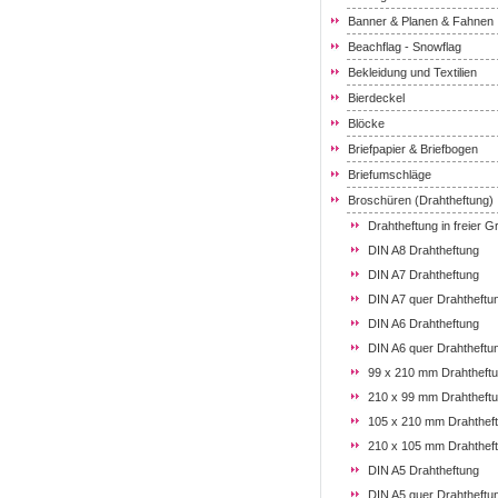
Banner & Planen & Fahnen
Beachflag - Snowflag
Bekleidung und Textilien
Bierdeckel
Blöcke
Briefpapier & Briefbogen
Briefumschläge
Broschüren (Drahtheftung)
Drahtheftung in freier 
DIN A8 Drahtheftung
DIN A7 Drahtheftung
DIN A7 quer Drahtheftu
DIN A6 Drahtheftung
DIN A6 quer Drahtheftu
99 x 210 mm Drahtheft
210 x 99 mm Drahtheft
105 x 210 mm Drahthef
210 x 105 mm Drahthef
DIN A5 Drahtheftung
DIN A5 quer Drahtheftu