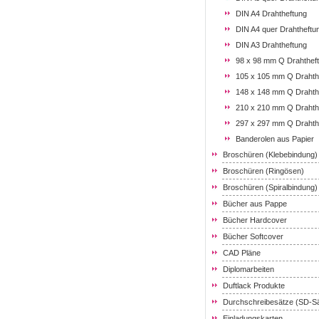
DIN A4 Drahtheftung
DIN A4 quer Drahtheftu
DIN A3 Drahtheftung
98 x 98 mm Q Drahthef
105 x 105 mm Q Drahth
148 x 148 mm Q Drahth
210 x 210 mm Q Drahth
297 x 297 mm Q Drahth
Banderolen aus Papier
Broschüren (Klebebindung)
Broschüren (Ringösen)
Broschüren (Spiralbindung)
Bücher aus Pappe
Bücher Hardcover
Bücher Softcover
CAD Pläne
Diplomarbeiten
Duftlack Produkte
Durchschreibesätze (SD-S
Einladungskarten