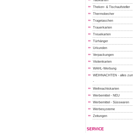
Taufkarten
Theken- & Tischaufsteller
Thermobecher
Tragetaschen
Trauerkarten
Treuekarten
Türhänger
Urkunden
Verpackungen
Visitenkarten
WAHL-Werbung
WEIHNACHTEN - alles zum
-
Weihnachtskarten
Werbemittel - NEU
Werbemittel - Süsswaren
Werbesysteme
Zeitungen
SERVICE