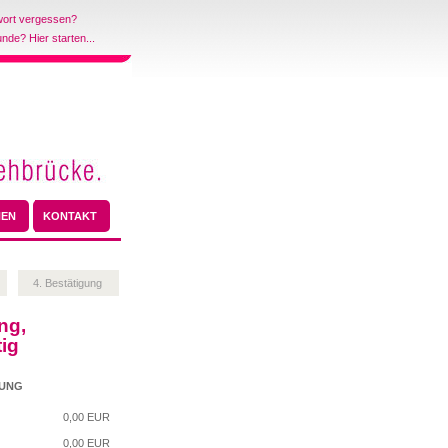
ort vergessen?
de? Hier starten...
HEN
KONTAKT
4. Bestätigung
ng,
tig
NUNG
0,00
EUR
0,00 EUR