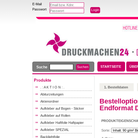
E-Mail
Passwort
STARTSEITE
ÜBE
Suche
Produkte
. : A K T I O N : .
1. Bestelldaten
Abiturzeitungen
Bestellopti
Aktenordner
Endformat D
Aufkleber auf Bogen - Sticker
Aufkleber auf Rollen
PRODUKTEIGENSCH
Aufkleber Haftfolie Haftpapier
Aufkleber SPEZIAL
Sorte:
Backlightfolie