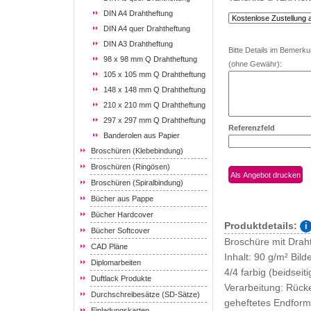
DIN A4 Drahtheftung
DIN A4 quer Drahtheftung
DIN A3 Drahtheftung
Bitte Details im Bemerk
98 x 98 mm Q Drahtheftung
(ohne Gewähr):
105 x 105 mm Q Drahtheftung
148 x 148 mm Q Drahtheftung
210 x 210 mm Q Drahtheftung
297 x 297 mm Q Drahtheftung
Referenzfeld
Banderolen aus Papier
Broschüren (Klebebindung)
Broschüren (Ringösen)
Broschüren (Spiralbindung)
Bücher aus Pappe
Bücher Hardcover
Produktdetails:
Bücher Softcover
Broschüre mit Draht
CAD Pläne
Inhalt: 90 g/m² Bil
Diplomarbeiten
4/4 farbig (beidseit
Duftlack Produkte
Verarbeitung: Rück
Durchschreibesätze (SD-Sätze)
geheftetes Endform
Einladungskarten