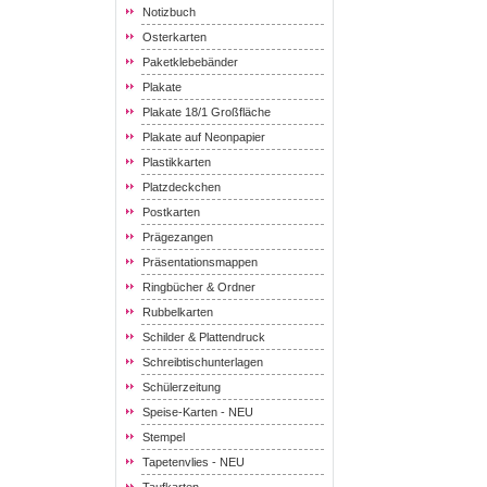
Notizbuch
Osterkarten
Paketklebebänder
Plakate
Plakate 18/1 Großfläche
Plakate auf Neonpapier
Plastikkarten
Platzdeckchen
Postkarten
Prägezangen
Präsentationsmappen
Ringbücher & Ordner
Rubbelkarten
Schilder & Plattendruck
Schreibtischunterlagen
Schülerzeitung
Speise-Karten - NEU
Stempel
Tapetenvlies - NEU