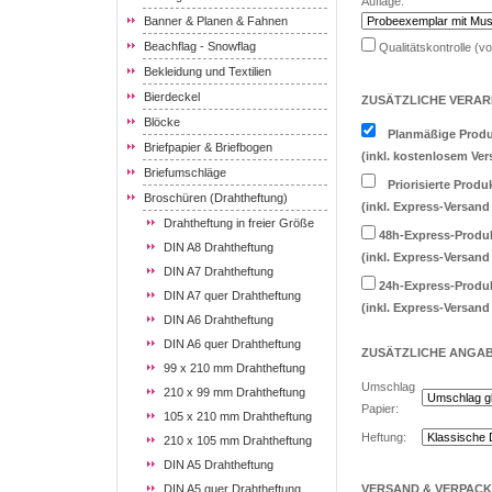
Auflage:
Banner & Planen & Fahnen
Beachflag - Snowflag
Qualitätskontrolle (v
Bekleidung und Textilien
Bierdeckel
ZUSÄTZLICHE VERAR
Blöcke
Planmäßige Produ
Briefpapier & Briefbogen
(inkl. kostenlosem Ver
Briefumschläge
Priorisierte Produ
Broschüren (Drahtheftung)
(inkl. Express-Versand
Drahtheftung in freier Größe
48h-Express-Produ
DIN A8 Drahtheftung
(inkl. Express-Versand
DIN A7 Drahtheftung
24h-Express-Produ
DIN A7 quer Drahtheftung
(inkl. Express-Versand
DIN A6 Drahtheftung
DIN A6 quer Drahtheftung
ZUSÄTZLICHE
ANGA
99 x 210 mm Drahtheftung
Umschlag
210 x 99 mm Drahtheftung
Papier:
105 x 210 mm Drahtheftung
Heftung:
210 x 105 mm Drahtheftung
DIN A5 Drahtheftung
DIN A5 quer Drahtheftung
VERSAND & VERPAC