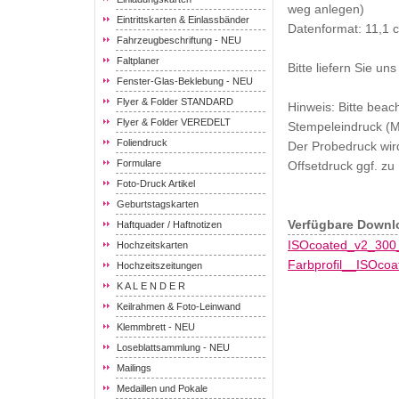
weg anlegen)
Eintrittskarten & Einlassbänder
Datenformat: 11,1 
Fahrzeugbeschriftung - NEU
Faltplaner
Bitte liefern Sie un
Fenster-Glas-Beklebung - NEU
Flyer & Folder STANDARD
Hinweis: Bitte bea
Flyer & Folder VEREDELT
Stempeleindruck (M
Foliendruck
Der Probedruck wird
Formulare
Offsetdruck ggf. z
Foto-Druck Artikel
Geburtstagskarten
Verfügbare Downl
Haftquader / Haftnotizen
ISOcoated_v2_300_
Hochzeitskarten
Farbprofil__ISOcoa
Hochzeitszeitungen
K A L E N D E R
Keilrahmen & Foto-Leinwand
Klemmbrett - NEU
Loseblattsammlung - NEU
Mailings
Medaillen und Pokale