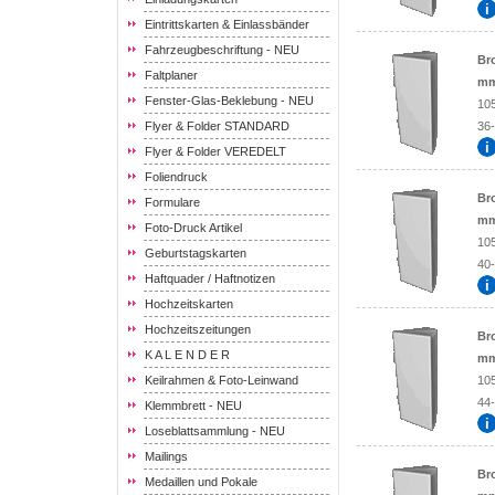
Eintrittskarten & Einlassbänder
Fahrzeugbeschriftung - NEU
Br
Faltplaner
mm
Fenster-Glas-Beklebung - NEU
10
Flyer & Folder STANDARD
36-
Flyer & Folder VEREDELT
Foliendruck
Br
Formulare
mm
Foto-Druck Artikel
10
Geburtstagskarten
40-
Haftquader / Haftnotizen
Hochzeitskarten
Hochzeitszeitungen
Br
K A L E N D E R
mm
Keilrahmen & Foto-Leinwand
10
44-
Klemmbrett - NEU
Loseblattsammlung - NEU
Mailings
Br
Medaillen und Pokale