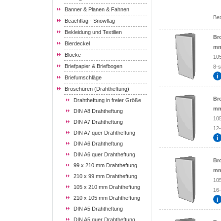
Banner & Planen & Fahnen
Be
Beachflag - Snowflag
Bekleidung und Textilien
Br
Bierdeckel
mm)
Blöcke
10
Briefpapier & Briefbogen
8-s
Briefumschläge
Broschüren (Drahtheftung)
Br
Drahtheftung in freier Größe
mm
DIN A8 Drahtheftung
10
DIN A7 Drahtheftung
12-
DIN A7 quer Drahtheftung
DIN A6 Drahtheftung
DIN A6 quer Drahtheftung
Br
99 x 210 mm Drahtheftung
mm
210 x 99 mm Drahtheftung
10
105 x 210 mm Drahtheftung
16-
210 x 105 mm Drahtheftung
DIN A5 Drahtheftung
DIN A5 quer Drahtheftung