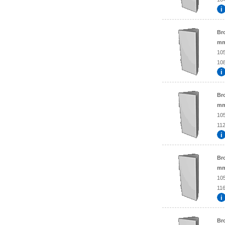
Br
mm
10
108
Br
mm)
10
112
Br
mm)
10
116
Br