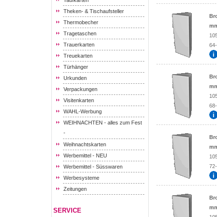
Taufkarten
Theken- & Tischaufsteller
Br
Thermobecher
mm
Tragetaschen
10
Trauerkarten
64-
Treuekarten
Türhänger
Br
Urkunden
mm
Verpackungen
10
Visitenkarten
68-
WAHL-Werbung
WEIHNACHTEN - alles zum Fest
-
Br
Weihnachtskarten
mm
Werbemittel - NEU
10
72-
Werbemittel - Süsswaren
Werbesysteme
Zeitungen
Br
mm
SERVICE