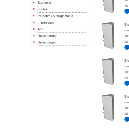
10
Startseite
76-
Kontakt
Ihr Konto / Auftragsstatus
Impressum
Br
AGB
mm
Registrierung
10
80-
Bewertungen
Br
mm
10
84-
Br
mm
10
88-