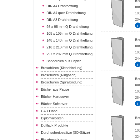
Br
DIN A4 Drahtheftung
mm
DIN A4 quer Drahtheftung
10
20-
DIN A3 Drahtheftung
98 x 98 mm Q Drahtheftung
105 x 105 mm Q Drahtheftung
Br
148 x 148 mm Q Drahtheftung
mm
210 x 210 mm Q Drahtheftung
10
297 x 297 mm Q Drahtheftung
24-
Banderolen aus Papier
Broschüren (Klebebindung)
Broschüren (Ringösen)
Br
Broschüren (Spiralbindung)
mm
Bücher aus Pappe
10
Bücher Hardcover
28-
Bücher Softcover
CAD Pläne
Br
Diplomarbeiten
mm
Duftlack Produkte
10
Durchschreibesätze (SD-Sätze)
32-
Einladungskarten