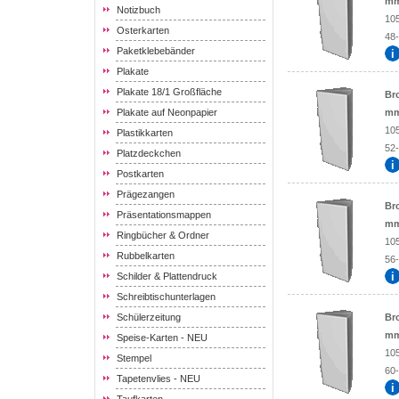
mm
Notizbuch
10
Osterkarten
48-
Paketklebebänder
Plakate
Plakate 18/1 Großfläche
Br
Plakate auf Neonpapier
mm
10
Plastikkarten
52-
Platzdeckchen
Postkarten
Prägezangen
Br
Präsentationsmappen
mm
Ringbücher & Ordner
10
Rubbelkarten
56-
Schilder & Plattendruck
Schreibtischunterlagen
Schülerzeitung
Br
mm
Speise-Karten - NEU
10
Stempel
60-
Tapetenvlies - NEU