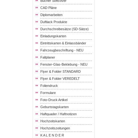
Bücher Softcover
CAD Pläne
Diplomarbeiten
Duftlack Produkte
Durchschreibesätze (SD-Sätze)
Einladungskarten
Eintrittskarten & Einlassbänder
Fahrzeugbeschriftung - NEU
Faltplaner
Fenster-Glas-Beklebung - NEU
Flyer & Folder STANDARD
Flyer & Folder VEREDELT
Foliendruck
Formulare
Foto-Druck Artikel
Geburtstagskarten
Haftquader / Haftnotizen
Hochzeitskarten
Hochzeitszeitungen
K A L E N D E R