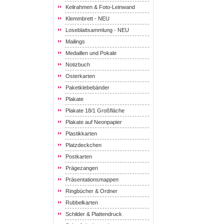
Keilrahmen & Foto-Leinwand
Klemmbrett - NEU
Loseblattsammlung - NEU
Mailings
Medaillen und Pokale
Notizbuch
Osterkarten
Paketklebebänder
Plakate
Plakate 18/1 Großfläche
Plakate auf Neonpapier
Plastikkarten
Platzdeckchen
Postkarten
Prägezangen
Präsentationsmappen
Ringbücher & Ordner
Rubbelkarten
Schilder & Plattendruck