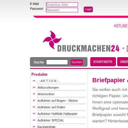
E-Mail
Passwort
STARTSEITE
ÜBE
Suche
Produkte
Briefpapier
. : A K T I O N : .
Abiturzeitungen
Sie wollen auch mit
Aktenordner
richtigen Papier. U
Aufkleber auf Bogen - Sticker
Ihnen eine optimale
Aufkleber auf Rollen
Weißgrad und hervo
Aufkleber Haftfolie Haftpapier
Briefpapier sowohl 
Aufkleber SPEZIAL
warten? Hinterlasse
Backlightfolie