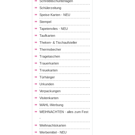
Schreibtischunterlagen
Schülerzeitung
Speise-Karten - NEU
Stempel
Tapetenvlies - NEU
Taufkarten
Theken- & Tischaufsteller
Thermobecher
Tragetaschen
Trauerkarten
Treuekarten
Türhänger
Urkunden
Verpackungen
Visitenkarten
WAHL-Werbung
WEIHNACHTEN - alles zum Fest
-
Weihnachtskarten
Werbemittel - NEU