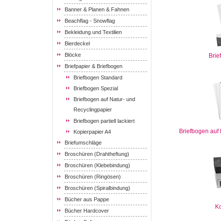
Banner & Planen & Fahnen
Beachflag - Snowflag
Bekleidung und Textilien
Bierdeckel
Blöcke
Brie
Briefpapier & Briefbogen
Briefbogen Standard
Briefbogen Spezial
Briefbogen auf Natur- und
Recyclingpapier
Briefbogen partiell lackiert
Briefbogen auf
Kopierpapier A4
Briefumschläge
Broschüren (Drahtheftung)
Broschüren (Klebebindung)
Broschüren (Ringösen)
Broschüren (Spiralbindung)
Bücher aus Pappe
Ko
Bücher Hardcover